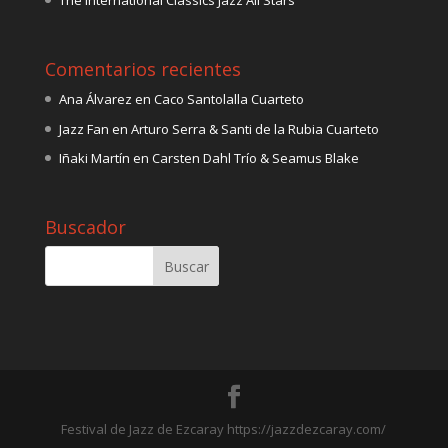
The International Classics Jazz All Stars
Comentarios recientes
Ana Álvarez
en
Caco Santolalla Cuarteto
Jazz Fan
en
Arturo Serra & Santi de la Rubia Cuarteto
Iñaki Martín
en
Carsten Dahl Trío & Seamus Blake
Buscador
Festival de Jazz de Ezcaray https://jazzdezcaray.com/