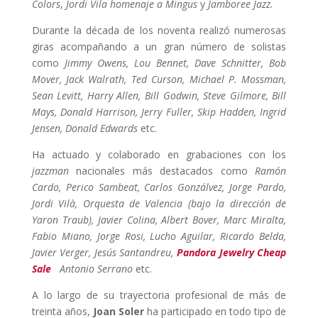
Colors
,
Jordi Vila homenaje a Mingus
y
Jamboree Jazz.
Durante la década de los noventa realizó numerosas
giras acompañando a un gran número de solistas
como
Jimmy Owens, Lou Bennet, Dave Schnitter, Bob
Mover, Jack Walrath, Ted Curson, Michael P. Mossman,
Sean Levitt, Harry Allen, Bill Godwin, Steve Gilmore, Bill
Mays, Donald Harrison, Jerry Fuller, Skip Hadden, Ingrid
Jensen, Donald Edwards
etc.
Ha actuado y colaborado en grabaciones con los
jazzman
nacionales más destacados como
Ramón
Cardo, Perico Sambeat, Carlos Gonzálvez, Jorge Pardo,
Jordi Vilà, Orquesta de Valencia (bajo la dirección de
Yaron Traub), Javier Colina, Albert Bover, Marc Miralta,
Fabio Miano, Jorge Rosi, Lucho Aguilar, Ricardo Belda,
Javier Verger, Jesús Santandreu,
Pandora Jewelry Cheap
Sale
Antonio Serrano
etc.
A lo largo de su trayectoria profesional de más de
treinta años,
Joan
Soler
ha participado en todo tipo de