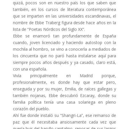
quizá, pocos son en nuestro país los que saben que
también, en los cursos de literatura contemporánea
que se imparten en las universidades escandinavas, el
nombre de Ebbe Traberg figura desde hace años en la
lista de “Poetas Nórdicos del Siglo XX”.
Ebbe se enamoró tan profundamente de España
cuando, joven licenciado y haciendo autostop con la
mochila al hombro, se vino a conocerla a mediados de
los cincuenta que no paró hasta instalarse aquí para
siempre pocos años después y ya casado, claro está,
con una española.
Vivía principalmente en Madrid porque,
profesionalmente, es donde hay que estar pero,
enseguida y por su mujer, Emilia, de raíces gallegas y
también riojanas, Ebbe descubrió Ezcaray, donde su
familia política tenía una casa solariega en pleno
corazón del pueblo.
Ahí fue donde instaló su “Shangri-La”, ese remanso de
paz que él necesitaba ansiosamente cada vez que
quería huir del barullo capitalino, reposar de sus largos