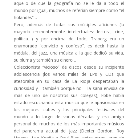
aquello de que la geografía no se le da a todo el
mundo por igual, muchos se referían siempre como “el
holandés”…
Pero, además de todas sus múltiples aficiones (la
mayoría eminentemente intelectuales: lectura, cine,
política…) y por encima de todo, Traberg era un
enamorado “convicto y confeso”, es decir hasta la
médula, del jazz, una música a la que dedicó su vida,
su pluma y también su dinero…
Coleccionista “vicioso” de discos desde su incipiente
adolescencia (los varios miles de LPs y CDs que
atesoraba en su casa de La Rioja despertaban la
curiosidad y - también porqué no – la sana envidia de
más de uno de nosotros sus colegas), Ebbe había
estado escuchando esta música que le apasionaba en
los mejores clubes y los principales festivales del
mundo a lo largo de varias décadas y era amigo
personal de muchos de los más importantes músicos
del panorama actual del jazz (Dexter Gordon, Roy
Haynes, Lee Konitz o Paul Bley, entre otros, eran de