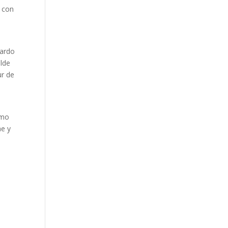
o con
Pardo
alde
ur de
tmo
ae y