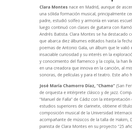
Clara Montes
nace en Madrid, aunque de ascend
una sólida formación musical, principalmente ce
padre, estudió solfeo y armonía en varias escue
luego continuó con clases de guitarra con Ramó
Andrés Batista. Clara Montes se ha destacado c
que abarca diez álbumes editados hasta la fecha.
poemas de Antonio Gala, un álbum que le valió e
insaciable curiosidad y su interés en la explor
y conocimiento del flamenco y la copla, la han l
en una creadora que innova en la canción, al m
sonoras, de películas y para el teatro. Este año
José
María Chamorro Díaz, “Chamo”
(San Fern
de orquesta e intérprete clásico y de jazz. Com
“Manuel de Falla” de Cádiz con la interpretación
estudios superiores de clarinete, obtiene el tít
composición musical de la Universidad Internacio
acompañante de músicos de la talla de Hakim, Di
pianista de Clara Montes en su proyecto “25 año