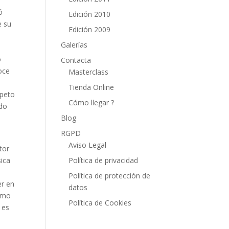
ó
Edición 2010
e su
Edición 2009
Galerías
o
Contacta
doce
Masterclass
Tienda Online
speto
Cómo llegar ?
ido
Blog
s
RGPD
Aviso Legal
tor
Política de privacidad
sica
Política de protección de
er en
datos
como
Política de Cookies
 es