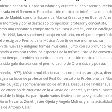
encia andaluza. Desde su infancia y durante su adolescencia, recibi
ntrada en el flamenco. Esta educación musical se inició de la mano d
las de Madrid, como la Escuela de Música Creativa y en Buenos Aires
n Montoya y por el destacado compositor, profesor y concertista,
omo una cantante y compositora exquisita y versátil, con un catálog
 En 1998, lanzó su primer trabajo en solitario, en el que interpretó 
l prestigioso Premio de la Música. A partir de ese momento, su
ación de nuevas y antiguas formas musicales, junto con su profundo re
levado a explorar todos los aspectos de la música. Esto la ha convert
ismo tiempo, también ha participado en la creación musical de banda
 ha sido galardonada con el premio Latino de Oro música y poesía.
ando, 1977). Músico multidisciplinar, es compositor, arreglista, direc
pagina su labor de profesor del Real Conservatorio Profesional de Mú
 clásica, jazz y acompañamiento de artistas. Después de finalizar sus
ulo de dirección de orquesta en la ABRSM de Londres, y realiza el Mást
nal de la Rioja. Ha participado varios festivales de jazz y colabora 
ana Navarro, Zenet, Javier Ojeda y Ángela Molina, y en la actualidad
s de Antonio Gala.”