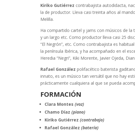
Kiriko Gutiérrez
contrabajista autodidacta, na
la de productor. Lleva casi treinta años al mand
Melilla.
Ha compartido cartel y jams con músicos de la
y un largo etc. Como productor lleva casi 25 dis
“El Negrón”, etc. Como contrabajista es habitual
la península Ibérica, y ha acompañado en el esc
Heredia “Negri”, Kiki Morente, Javier Ojeda, Dia
Rafael González
polifacético baterista gadita
innato, es un músico tan versátil que no hay estil
prácticamente cualquiera al que se pueda acomp
FORMACIÓN
Clara Montes
(voz)
Chamo Díaz
(piano)
Kiriko Gutiérrez
(contrabajo)
Rafael González
(batería)