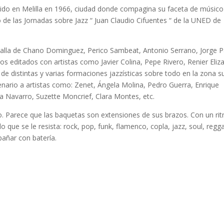
cido en Melilla en 1966, ciudad donde compagina su faceta de músic
o de las Jornadas sobre Jazz “ Juan Claudio Cifuentes “ de la UNED de
 talla de Chano Dominguez, Perico Sambeat, Antonio Serrano, Jorge 
cos editados con artistas como Javier Colina, Pepe Rivero, Renier Eliz
 de distintas y varias formaciones jazzísticas sobre todo en la zona s
enario a artistas como: Zenet, Ángela Molina, Pedro Guerra, Enrique
na Navarro, Suzette Moncrief, Clara Montes, etc.
no. Parece que las baquetas son extensiones de sus brazos. Con un ri
o que se le resista: rock, pop, funk, flamenco, copla, jazz, soul, regg
añar con batería.