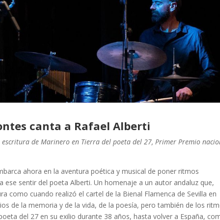
ntes canta a Rafael Alberti
 escritura de Marinero en Tierra del poeta del 27, Primer Premio nacio
barca ahora en la aventura poética y musical de poner ritmos
 ese sentir del poeta Alberti. Un homenaje a un autor andaluz que,
ura como cuando realizó el cartel de la Bienal Flamenca de Sevilla en
cios de la memoria y de la vida, de la poesía, pero también de los rit
ta del 27 en su exilio durante 38 años, hasta volver a España, co