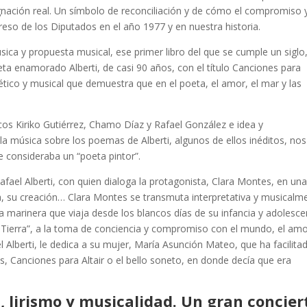
gnación real. Un símbolo de reconciliación y de cómo el compromiso y
eso de los Diputados en el año 1977 y en nuestra historia.
ica y propuesta musical, ese primer libro del que se cumple un siglo
eta enamorado Alberti, de casi 90 años, con el título Canciones para
poético y musical que demuestra que en el poeta, el amor, el mar y las
cos Kiriko Gutiérrez, Chamo Díaz y Rafael González e idea y
música sobre los poemas de Alberti, algunos de ellos inéditos, nos
e consideraba un “poeta pintor”.
Rafael Alberti, con quien dialoga la protagonista, Clara Montes, en un
a, su creación… Clara Montes se transmuta interpretativa y musicalm
na marinera que viaja desde los blancos días de su infancia y adolesce
n Tierra”, a la toma de conciencia y compromiso con el mundo, el amo
 Alberti, le dedica a su mujer, María Asunción Mateo, que ha facilita
s, Canciones para Altair o el bello soneto, en donde decía que era
, lirismo y musicalidad. Un gran concier