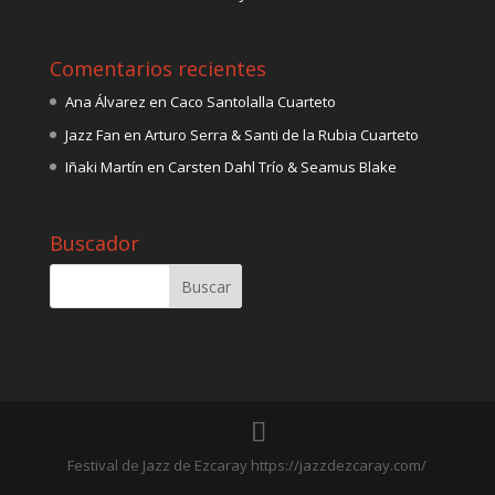
Comentarios recientes
Ana Álvarez
en
Caco Santolalla Cuarteto
Jazz Fan
en
Arturo Serra & Santi de la Rubia Cuarteto
Iñaki Martín
en
Carsten Dahl Trío & Seamus Blake
Buscador
Festival de Jazz de Ezcaray https://jazzdezcaray.com/