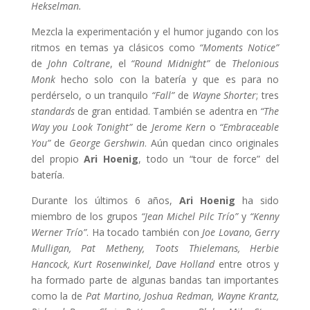
Hekselman.
Mezcla la experimentación y el humor jugando con los
ritmos en temas ya clásicos como
“Moments Notice”
de
John Coltrane
, el
“Round Midnight”
de
Thelonious
Monk
hecho solo con la batería y que es para no
perdérselo, o un tranquilo
“Fall”
de
Wayne Shorter
; tres
standards
de gran entidad. También se adentra en
“The
Way you Look Tonight”
de
Jerome Kern
o
“Embraceable
You”
de
George Gershwin
. Aún quedan cinco originales
del propio
Ari
Hoenig
, todo un “tour de force” del
batería.
Durante los últimos 6 años,
Ari
Hoenig
ha sido
miembro de los grupos
“Jean Michel Pilc
Trío”
y
“Kenny
Werner Trío”
. Ha tocado también con
Joe Lovano, Gerry
Mulligan, Pat Metheny, Toots Thielemans, Herbie
Hancock, Kurt Rosenwinkel, Dave Holland
entre otros y
ha formado parte de algunas bandas tan importantes
como la de
Pat Martino, Joshua Redman, Wayne Krantz,