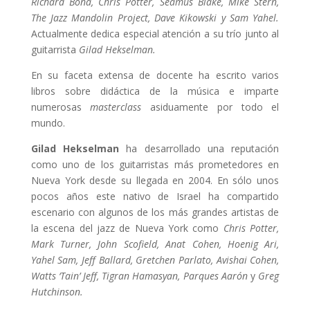
Richard Bona, Chris Potter, Seamus Blake, Mike Stern,
The Jazz Mandolin Project, Dave Kikowski y Sam Yahel.
Actualmente dedica especial atención a su trío junto al
guitarrista
Gilad Hekselman.
En su faceta extensa de docente ha escrito varios
libros sobre didáctica de la música e imparte
numerosas
masterclass
asiduamente por todo el
mundo.
Gilad Hekselman
ha desarrollado una reputación
como uno de los guitarristas más prometedores en
Nueva York desde su llegada en 2004. En sólo unos
pocos años este nativo de Israel ha compartido
escenario con algunos de los más grandes artistas de
la escena del jazz de Nueva York como
Chris Potter,
Mark Turner, John Scofield, Anat Cohen, Hoenig Ari,
Yahel Sam, Jeff Ballard, Gretchen Parlato, Avishai Cohen,
Watts ‘Tain’ Jeff, Tigran Hamasyan, Parques Aarón
y
Greg
Hutchinson.