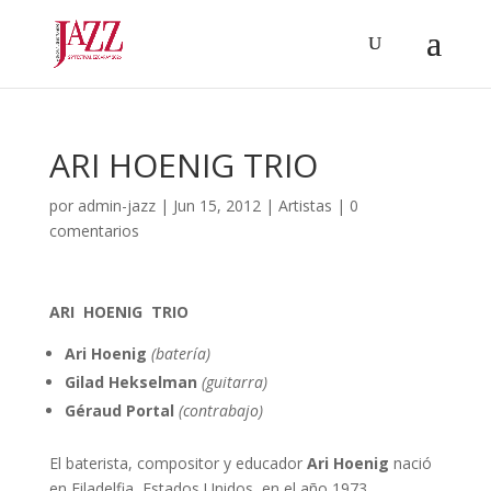
ARI HOENIG TRIO
por
admin-jazz
|
Jun 15, 2012
|
Artistas
|
0
comentarios
ARI HOENIG TRIO
Ari Hoenig
(batería)
Gilad Hekselman
(guitarra)
Géraud Portal
(contrabajo)
El baterista, compositor y educador
Ari Hoenig
nació
en Filadelfia, Estados Unidos, en el año 1973.